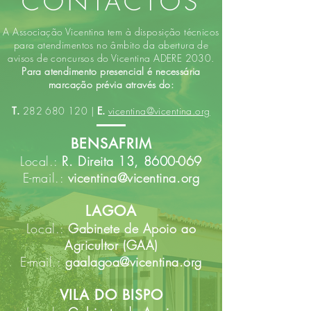
CONTACTOS
A Associação Vicentina tem à disposição técnicos
para atendimentos no âmbito da abertura de
avisos de concursos do Vicentina ADERE 2030.
Para atendimento presencial é necessária
marcação prévia através do:
T.
282 680 120
|
E.
vicentina@vicentina.org
BENSAFRIM
​Local.:
R. Direita 13,
8600-069
E-mail.:
vicentina@vicentina.org
LAGOA
Local.:
Gabinete de Apoio ao
Agricultor (GAA)
E-mail.:
gaalagoa@vicentina.org
VILA DO BISPO