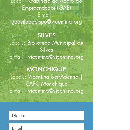
Local.:
Gabinete de Apoio ao
Empreendedor (GAE)
E-mail.:
gaeviladobispo@vicentina.org
SILVES
Local.:
Biblioteca
Municipal
de
Silves
E-mail.:
vicentina@vicentina.org
MONCHIQUE
Local.:
Vicentina SerrAdentro |
CAFC Monchique
E-mail.:
vicentina@vicentina.org